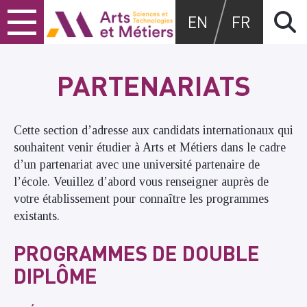
Skip
Skip
Skip
Arts et métiers
EN
FR
to
to
to
content
main
search
menu
PARTENARIATS
Cette section d’adresse aux candidats internationaux qui
souhaitent venir étudier à Arts et Métiers dans le cadre
d’un partenariat avec une université partenaire de
l’école. Veuillez d’abord vous renseigner auprès de
votre établissement pour connaître les programmes
existants.
PROGRAMMES DE DOUBLE
DIPLÔME