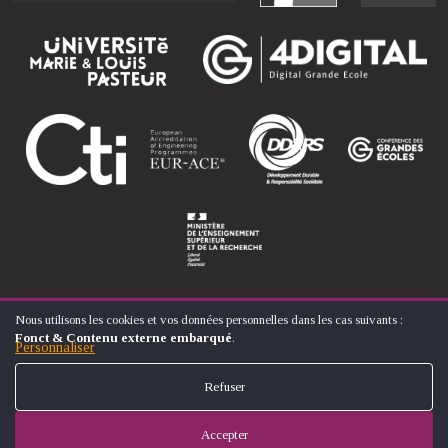
Nous utilisons les cookies et vos données personnelles dans les cas suivants :
UTILISATION
Fonct & Contenu externe embarqué
.
DES
Personnaliser
© ÉCOLE NATIONALE SUPÉRIEURE D'ARTS ET MÉTIERS
DONNÉES
FOOTER
PERSONNELLES
CONTACT
MENTIONS LÉGALES
PLAN DU SITE
Refuser
ET
MENU
DES
COOKIES
Accepter