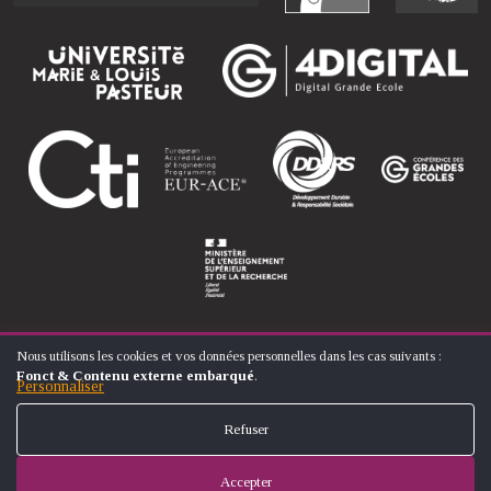
Nous utilisons les cookies et vos données personnelles dans les cas suivants :
UTILISATION
Fonct & Contenu externe embarqué
.
DES
Personnaliser
© ÉCOLE NATIONALE SUPÉRIEURE D'ARTS ET MÉTIERS
DONNÉES
FOOTER
PERSONNELLES
CONTACT
MENTIONS LÉGALES
PLAN DU SITE
Refuser
ET
MENU
DES
COOKIES
Accepter