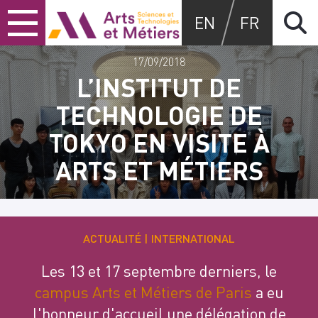
Skip
Skip
Skip
Arts et métiers
EN
FR
to
to
to
content
main
search
menu
17/09/2018
L’INSTITUT DE
TECHNOLOGIE DE
TOKYO EN VISITE À
ARTS ET MÉTIERS
ACTUALITÉ
INTERNATIONAL
Les 13 et 17 septembre derniers, le
campus Arts et Métiers de Paris
a eu
l'honneur d'accueil une délégation de