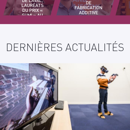
DE LAVAL,
DE
LAURÉATS
FABRICATION
DU PRIX «
ADDITIVE
GUMI » AU
SOLVAY
JAPON
DERNIÈRES ACTUALITÉS