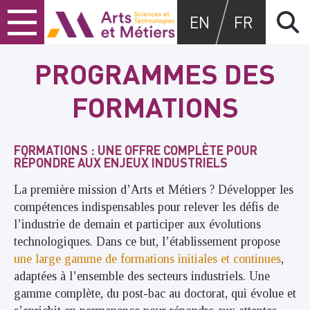
Skip
Skip
Skip
Arts et métiers
EN
FR
to
to
to
content
main
search
menu
PROGRAMMES DES
FORMATIONS
FORMATIONS : UNE OFFRE COMPLÈTE POUR
RÉPONDRE AUX ENJEUX INDUSTRIELS
La première mission d’Arts et Métiers ? Développer les
compétences indispensables pour relever les défis de
l’industrie de demain et participer aux évolutions
technologiques. Dans ce but, l’établissement propose
une large gamme de formations initiales et continues
,
adaptées à l’ensemble des secteurs industriels. Une
gamme complète, du post-bac au doctorat, qui évolue et