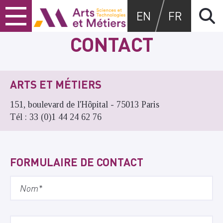
Skip
Skip
Skip
Arts et métiers
EN
FR
to
to
to
content
main
search
CONTACT
menu
ARTS ET MÉTIERS
151, boulevard de l'Hôpital - 75013 Paris
Tél : 33 (0)1 44 24 62 76
FORMULAIRE DE CONTACT