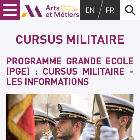
Skip
Skip
Skip
Arts et métiers
EN
FR
to
to
to
content
main
search
menu
CURSUS MILITAIRE
PROGRAMME GRANDE ECOLE
(PGE) : CURSUS MILITAIRE -
LES INFORMATIONS