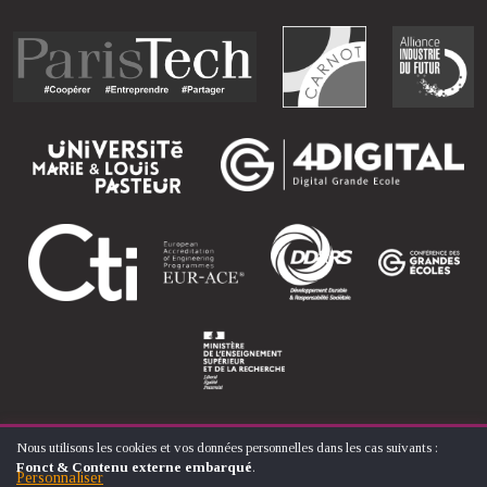
Nous utilisons les cookies et vos données personnelles dans les cas suivants :
UTILISATION
Fonct & Contenu externe embarqué
.
DES
Personnaliser
© ÉCOLE NATIONALE SUPÉRIEURE D'ARTS ET MÉTIERS