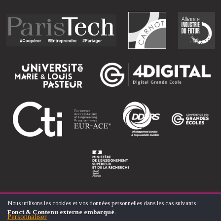
Nous utilisons les cookies et vos données personnelles dans les cas suivants :
UTILISATION
Fonct & Contenu externe embarqué
.
DES
Personnaliser
© ÉCOLE NATIONALE SUPÉRIEURE D'ARTS ET MÉTIERS