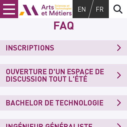
Skip
Skip
Skip
Arts et métiers
EN
FR
to
to
to
content
main
search
FAQ
menu
INSCRIPTIONS
OUVERTURE D'UN ESPACE DE
DISCUSSION TOUT L'ÉTÉ
BACHELOR DE TECHNOLOGIE
INGÉNIEUR GÉNÉRALISTE