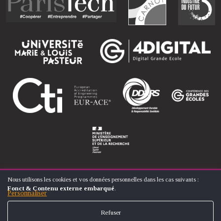
Nous utilisons les cookies et vos données personnelles dans les cas suivants :
UTILISATION
Fonct & Contenu externe embarqué
.
DES
Personnaliser
© ÉCOLE NATIONALE SUPÉRIEURE D'ARTS ET MÉTIERS
DONNÉES
FOOTER
PERSONNELLES
CONTACT
MENTIONS LÉGALES
PLAN DU SITE
Refuser
ET
MENU