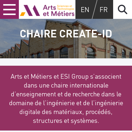
Skip
Skip
Skip
Arts et métiers
EN
FR
to
to
to
content
main
search
menu
CHAIRE CREATE-ID
Arts et Métiers et ESI Group s’associent
dans une chaire internationale
d’enseignement et de recherche dans le
domaine de l’ingénierie et de l’ingénierie
digitale des matériaux, procédés,
structures et systèmes.