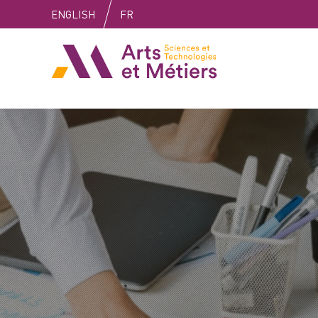
Skip
Skip
Skip
ENGLISH
FR
to
to
to
content
main
search
Arts et métiers
menu