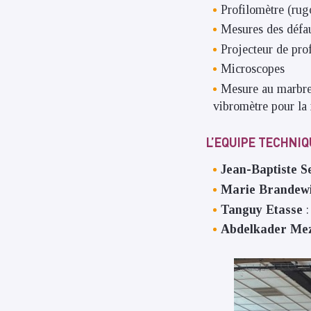
Profilomètre (rugo
Mesures des défaut
Projecteur de prof
Microscopes
Mesure au marbre
vibromètre pour l
L’EQUIPE TECHNI
Jean-Baptiste S
Marie Brandew
Tanguy Etasse
Abdelkader Mez