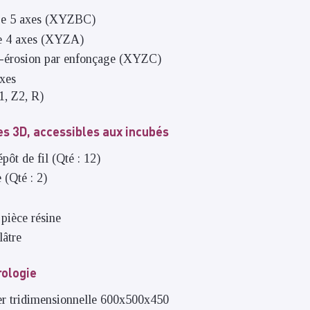
ge 5 axes (XYZBC)
ge 4 axes (XYZA)
o-érosion par enfonçage (XYZC)
axes
1, Z2, R)
s 3D, accessibles aux incubés
pôt de fil (Qté : 12)
 (Qté : 2)
e
pièce résine
lâtre
ologie
r tridimensionnelle 600x500x450