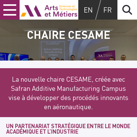
Skip
Skip
Skip
Arts et métiers
EN
FR
to
to
to
content
main
search
menu
CHAIRE CESAME
La nouvelle chaire CESAME, créée avec
Safran Additive Manufacturing Campus
vise à développer des procédés innovants
en aéronautique.
UN PARTENARIAT STRATÉGIQUE ENTRE LE MONDE
ACADÉMIQUE ET L’INDUSTRIE