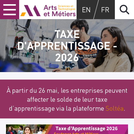
Skip
Skip
Skip
Arts et métiers
EN
FR
to
to
to
content
main
search
menu
TAXE
D'APPRENTISSAGE -
2026
À partir du 26 mai, les entreprises peuvent
affecter le solde de leur taxe
d’apprentissage via la plateforme
Soltéa
.