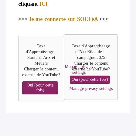
cliquant
ICI
>>>
Je me connecte sur SOLTéA
<<<
Remote
Remote
video
video
Taxe
Taxe d'Apprentissage
URL
d'Apprentissage :
(TA) : Bilan de la
URL
Soutenir Arts et
campagne 2025
Métiers
Charger le contenu
Manage privacy
Charger le contenu
externe de
YouTube
?
settings
externe de
YouTube
?
Oui (pour cette fois)
Oui (pour cette
Manage privacy settings
fois)