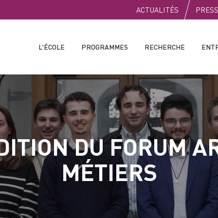
PUBLIC
ACTUALITÉS
PRES
L'ÉCOLE
PROGRAMMES
RECHERCHE
ENT
DITION DU FORUM A
MÉTIERS