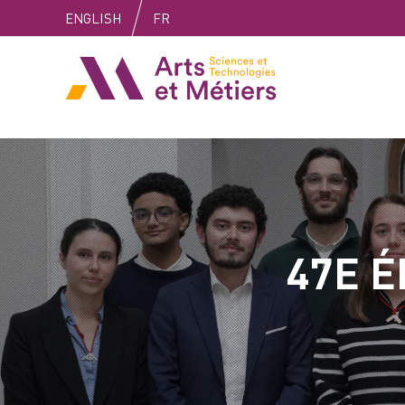
Skip
Skip
Skip
ENGLISH
FR
to
to
to
content
main
search
Arts et métiers
menu
47E É