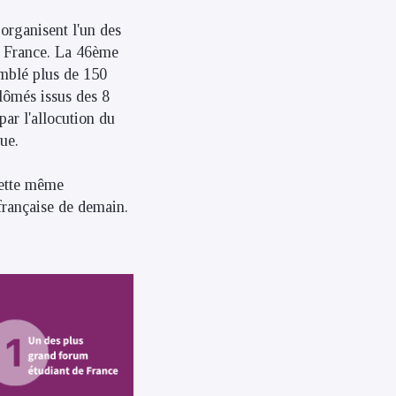
organisent l'un des
e France. La 46ème
emblé plus de 150
plômés issus des 8
ar l'allocution du
ue.
cette même
 française de demain.