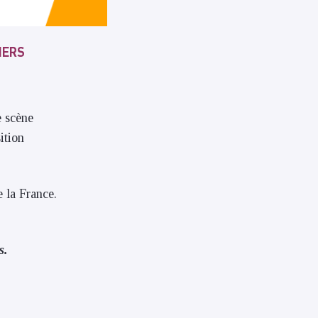
IERS
e scène
sition
e la France.
s.