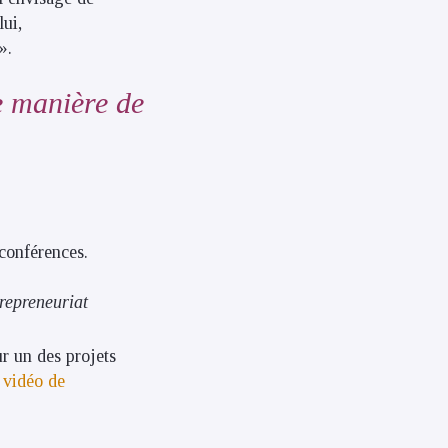
lui,
».
e manière de
 conférences.
repreneuriat
ur un des projets
 vidéo de