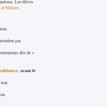
onéreux. Les élèves
et Métiers.
sion.
éroulent par
 événements dits de «
andidature
,
avant le
n mai.
ion.