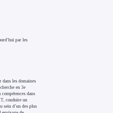
ourd’hui par les
er dans les domaines
echerche en 3e
 en compétences dans
IT, conduire un
au sein d’un des plus
l envisage de