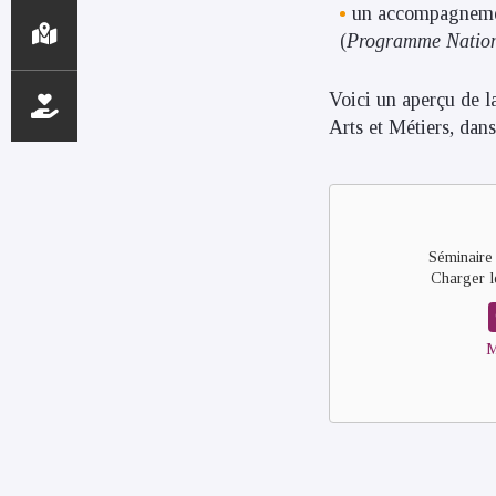
un accompagnement
(
Programme Nationa
Voici un aperçu de l
Arts et Métiers, dan
Remote
video
URL
Séminaire 
Charger l
M