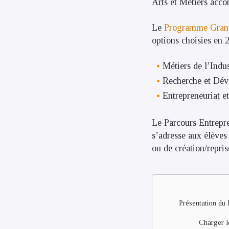
Arts et Métiers acco
Le
Programme Grand
options choisies en 
Métiers de l’Indu
Recherche et Dév
Entrepreneuriat e
Le Parcours Entrepre
s’adresse aux élèves
ou de création/repris
Remote
video
URL
Présentation du 
Charger l