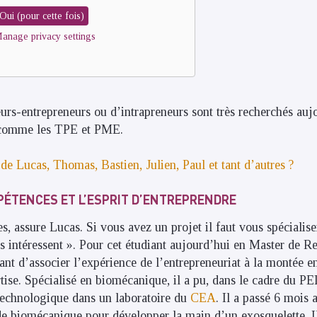
Oui (pour cette fois)
anage privacy settings
eurs-entrepreneurs ou d’intrapreneurs sont très recherchés auj
s comme les TPE et PME.
 de Lucas, Thomas, Bastien, Julien, Paul et tant d’autres ?
PÉTENCES ET L’ESPRIT D’ENTREPRENDRE
, assure Lucas. Si vous avez un projet il faut vous spécialis
us intéressent ». Pour cet étudiant aujourd’hui en Master de R
rtant d’associer l’expérience de l’entrepreneuriat à la montée
ise. Spécialisé en biomécanique, il a pu, dans le cadre du PE
technologique dans un laboratoire du
CEA
. Il a passé 6 mois 
de biomécanique pour développer la main d’un exosquelette. I