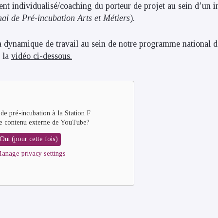
 individualisé/coaching du porteur de projet au sein d’un i
l de Pré-incubation Arts et Métiers
).
a dynamique de travail au sein de notre programme national d
s la
vidéo ci-dessous.
de pré-incubation à la Station F
e contenu externe de
YouTube
?
Oui (pour cette fois)
anage privacy settings