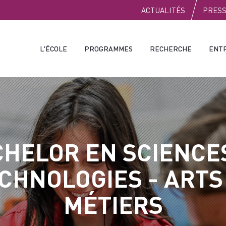
PUBLIC
ACTUALITÉS
PRES
L'ÉCOLE
PROGRAMMES
RECHERCHE
ENT
HELOR EN SCIENCE
CHNOLOGIES - ARTS
MÉTIERS