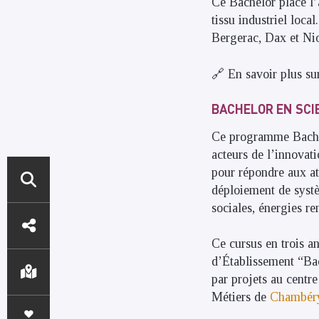
Ce Bachelor place l’
tissu industriel loca
Bergerac, Dax et Nio
🔗 En savoir plus su
BACHELOR EN SCI
Ce programme Bachel
acteurs de l’innovat
pour répondre aux att
déploiement de systè
ACCÈS
sociales, énergies re
DIRECTS
Ce cursus en trois a
d’Établissement “Bac
par projets au centre
Métiers de
Chambér