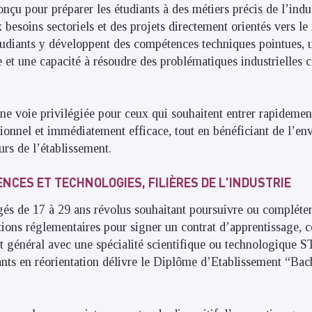
çu pour préparer les étudiants à des métiers précis de l’indus
 besoins sectoriels et des projets directement orientés vers l
tudiants y développent des compétences techniques pointues, 
e et une capacité à résoudre des problématiques industrielles c
ne voie privilégiée pour ceux qui souhaitent entrer rapidement
tionnel et immédiatement efficace, tout en bénéficiant de l’e
urs de l’établissement.
NCES ET TECHNOLOGIES, FILIÈRES DE L'INDUSTRIE
és de 17 à 29 ans révolus souhaitant poursuivre ou compléter 
ions réglementaires pour signer un contrat d’apprentissage, ce
at général avec une spécialité scientifique ou technologiqu
iants en réorientation délivre le Diplôme d’Etablissement “Bac