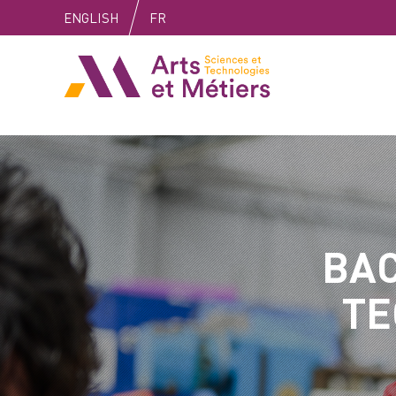
Skip
Skip
Skip
ENGLISH
FR
to
to
to
content
main
search
Arts et métiers
menu
BAC
TE