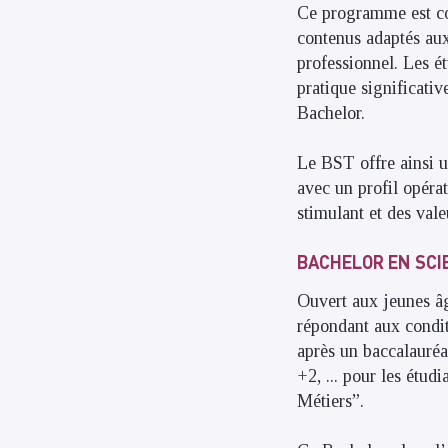
Ce programme est con
contenus adaptés aux
professionnel. Les é
pratique significativ
Bachelor.
Le BST offre ainsi u
avec un profil opéra
stimulant et des vale
BACHELOR EN SCIE
Ouvert aux jeunes âg
répondant aux condit
après un baccalauré
+2, ... pour les étud
Métiers”.