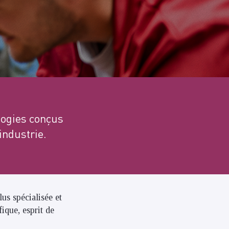
ologies conçus
industrie.
us spécialisée et
ique, esprit de