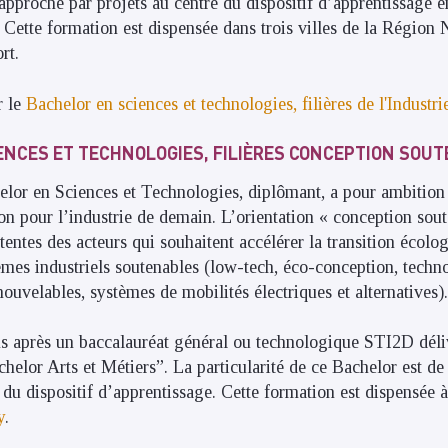
approche par projets au centre du dispositif d’apprentissage e
l. Cette formation est dispensée dans trois villes de la Région
rt.
r le
Bachelor en sciences et technologies, filières de l'Industri
ENCES ET TECHNOLOGIES, FILIÈRES CONCEPTION SOU
or en Sciences et Technologies, diplômant, a pour ambition 
ion pour l’industrie de demain. L’orientation « conception sou
entes des acteurs qui souhaitent accélérer la transition écolo
mes industriels soutenables (low-tech, éco-conception, techno
nouvelables, systèmes de mobilités électriques et alternatives). 
ns après un baccalauréat général ou technologique STI2D dél
helor Arts et Métiers”. La particularité de ce Bachelor est de
 du dispositif d’apprentissage. Cette formation est dispensée à 
y
.