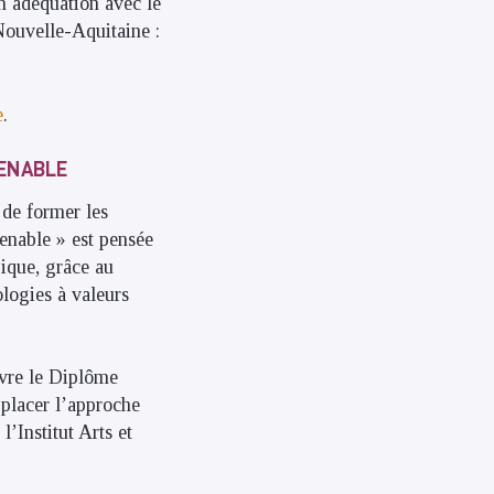
n adéquation avec le
 Nouvelle-Aquitaine :
e
.
TENABLE
de former les
tenable » est pensée
gique, grâce au
logies à valeurs
​
ivre le Diplôme
 placer l’approche
l’Institut Arts et