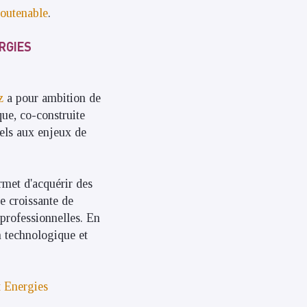
soutenable
.
RGIES
z
a pour ambition de
que, co-construite
nels aux enjeux de
met d'acquérir des
e croissante de
 professionnelles. En
on technologique et
t Energies