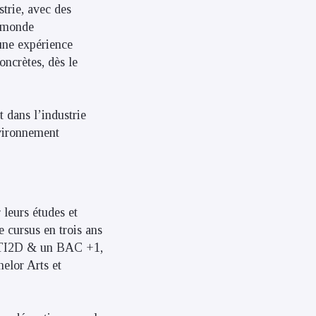
trie, avec des
e monde
une expérience
oncrètes, dès le
 dans l’industrie
nvironnement
leurs études et
 cursus en trois ans
e STI2D & un BAC +1,
helor Arts et