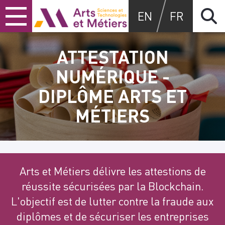
Skip
Skip
Skip
Arts et métiers
EN
FR
to
to
to
content
main
search
menu
ATTESTATION
NUMÉRIQUE -
DIPLÔME ARTS ET
MÉTIERS
Arts et Métiers délivre les attestions de
réussite sécurisées par la Blockchain.
L'objectif est de lutter contre la fraude aux
diplômes et de sécuriser les entreprises