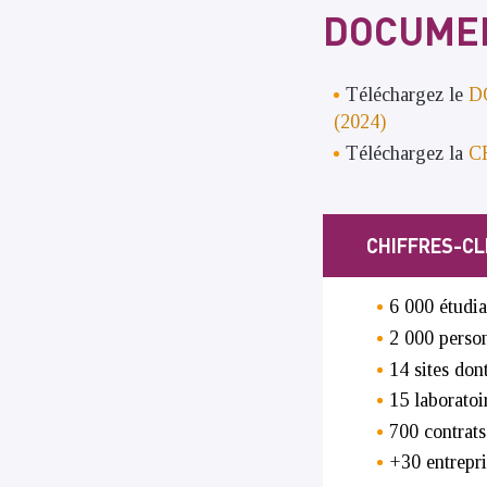
DOCUMEN
Téléchargez le
D
(2024)
Téléchargez la
C
CHIFFRES-CL
6 000 étudi
2 000 perso
14 sites don
15 laboratoi
700 contrats
+30 entrepr