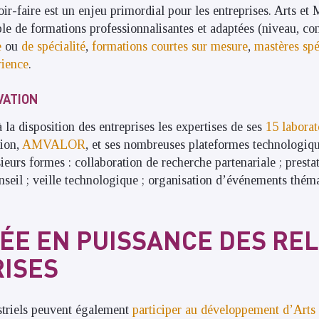
ir-faire est un enjeu primordial pour les entreprises. Arts et
e de formations professionnalisantes et adaptées (niveau, con
e
ou
de spécialité
,
formations courtes
sur mesure
,
mastères spé
rience
.
VATION
 la disposition des entreprises les expertises de ses
15 laborat
tion,
AMVALOR
, et ses nombreuses plateformes technologiqu
eurs formes : collaboration de recherche partenariale ; presta
onseil ; veille technologique ; organisation d’événements thém
ÉE EN PUISSANCE DES RE
ISES
striels peuvent également
participer au développement d’Arts 