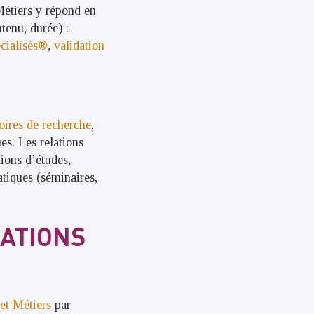
 Métiers y répond en
tenu, durée) :
cialisés®
,
validation
oires de recherche
,
es. Les relations
tions d’études,
atiques (séminaires,
LATIONS
et Métiers
par