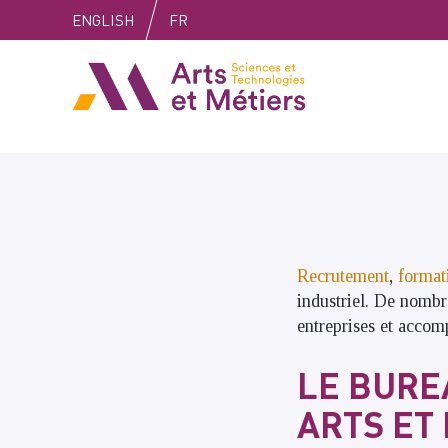
Skip
Skip
Skip
ENGLISH
FR
to
to
to
content
main
search
Arts et métiers
menu
Recrutement
,
format
industriel. De nomb
entreprises et accom
LE BURE
ARTS ET