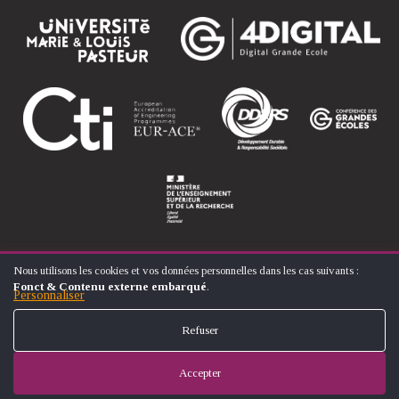
Nous utilisons les cookies et vos données personnelles dans les cas suivants :
UTILISATION
Fonct & Contenu externe embarqué
.
DES
Personnaliser
© ÉCOLE NATIONALE SUPÉRIEURE D'ARTS ET MÉTIERS
DONNÉES
FOOTER
PERSONNELLES
CONTACT
MENTIONS LÉGALES
PLAN DU SITE
Refuser
ET
MENU
DES
COOKIES
Accepter