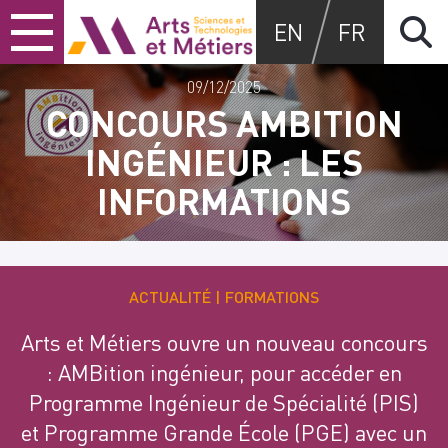
Skip
Skip
Skip
Arts et métiers
EN
FR
to
to
to
content
main
search
menu
09/12/2025
CONCOURS AMBITION
INGÉNIEUR : LES
INFORMATIONS
ACTUALITÉ
FORMATIONS
Arts et Métiers ouvre un nouveau concours
: AMBition ingénieur, pour accéder en
Programme Ingénieur de Spécialité (PIS)
et Programme Grande École (PGE) avec un