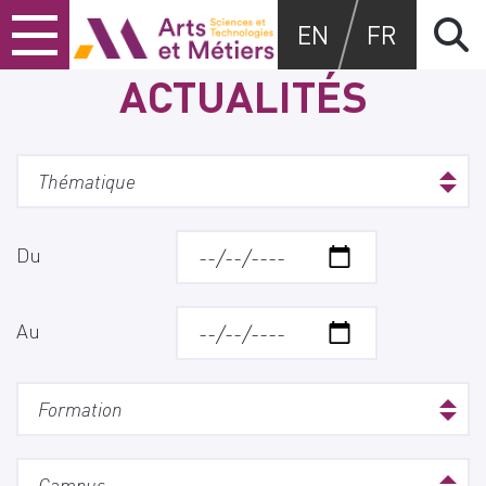
Skip
Skip
Skip
Arts et métiers
EN
FR
to
to
to
content
main
search
ACTUALITÉS
menu
Du
Au