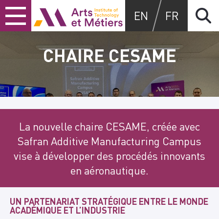
Skip
Skip
Skip
Arts et Métiers School
EN
FR
to
to
to
content
main
search
menu
CHAIRE CESAME
La nouvelle chaire CESAME, créée avec
Safran Additive Manufacturing Campus
vise à développer des procédés innovants
en aéronautique.
UN PARTENARIAT STRATÉGIQUE ENTRE LE MONDE
ACADÉMIQUE ET L’INDUSTRIE