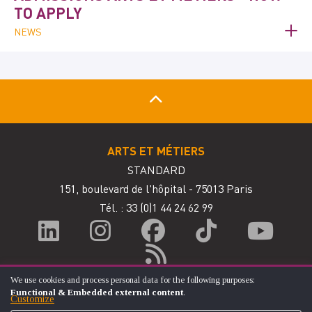
TO APPLY
NEWS
ARTS ET MÉTIERS
STANDARD
151, boulevard de l'hôpital - 75013 Paris
Tél. : 33
(0)1 44 24 62 99
We use cookies and process personal data for the following purposes:
USE
Functional & Embedded external content
.
OF
Customize
PERSONAL