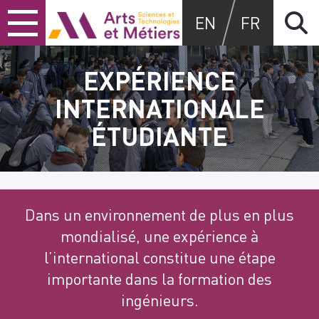
Skip
Skip
Skip
Arts et métiers
EN
FR
to
to
to
content
main
search
menu
EXPÉRIENCE
INTERNATIONALE
ÉTUDIANTE
Dans un environnement de plus en plus
mondialisé, une expérience à
l’international constitue une étape
importante dans la formation des
ingénieurs.