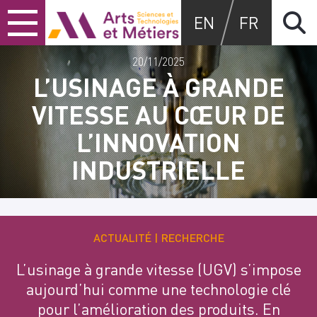
Skip
Skip
Skip
Arts et métiers
EN
FR
to
to
to
content
main
search
menu
20/11/2025
L’USINAGE À GRANDE
VITESSE AU CŒUR DE
L’INNOVATION
INDUSTRIELLE
ACTUALITÉ
RECHERCHE
L’usinage à grande vitesse (UGV) s’impose
aujourd’hui comme une technologie clé
pour l’amélioration des produits. En