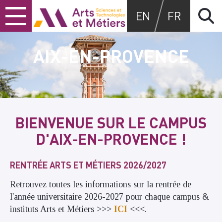
Skip
Skip
Skip
Arts et métiers
EN
FR
to
to
to
content
main
search
menu
AIX-EN-PROVENCE
BIENVENUE SUR LE CAMPUS
D'AIX-EN-PROVENCE !
RENTRÉE ARTS ET MÉTIERS 2026/2027
Retrouvez toutes les informations sur la rentrée de
l'année universitaire 2026-2027 pour chaque campus &
instituts Arts et Métiers >>>
ICI
<<<.