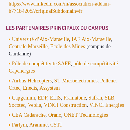
https://www.linkedin.com/in/association-addam-
b771b4205/?originalSubdomain=fr
LES PARTENAIRES PRINCIPAUX DU CAMPUS
Université d’Aix-Marseille
,
IAE Aix-Marseille
,
Centrale Marseille,
Ecole des Mines
(campus de
Gardanne)
Pôle de compétitivité SAFE
,
pôle de compétitivité
Capenergies
Airbus Helicopters
,
ST Microelectronics
,
Pellenc
,
Ortec
,
Enedis
,
Assystem
Capgemini
,
EDF
,
ELIS
,
Framatone
,
Safran
,
SLB
,
Socotec
,
Veolia
,
VINCI Construction
,
VINCI Energies
CEA Cadarache
,
Orano
,
ONET Technologies
Parlym
,
Aramine
,
CSTI