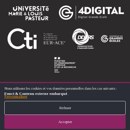
Nous utilisons les cookies et vos données personnelles dans les cas suivants :
UTILISATION
Fonct & Contenu externe embarqué
.
DES
Personnaliser
© ÉCOLE NATIONALE SUPÉRIEURE D'ARTS ET MÉTIERS
DONNÉES
FOOTER
PERSONNELLES
CONTACT
MENTIONS LÉGALES
PLAN DU SITE
Refuser
ET
MENU
DES
COOKIES
Accepter