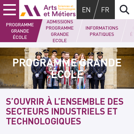
Skip
Skip
Skip
Arts et métiers
EN
FR
to
to
to
content
main
search
ADMISSIONS
menu
PROGRAMME
PROGRAMME
INFORMATIONS
GRANDE
GRANDE
PRATIQUES
É
ÉCOLE
ECOLE
PROGRAMME GRANDE
ÉCOLE
S’OUVRIR À L’ENSEMBLE DES
SECTEURS INDUSTRIELS ET
TECHNOLOGIQUES