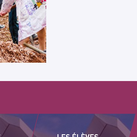
S
LES ÉLÈVES