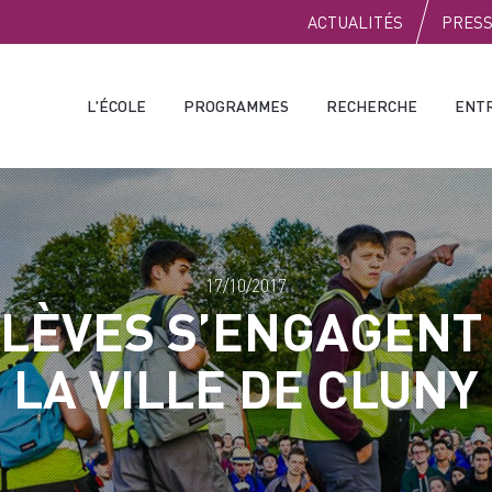
PUBLIC
ACTUALITÉS
PRES
L'ÉCOLE
PROGRAMMES
RECHERCHE
ENT
17/10/2017
ÉLÈVES S’ENGAGENT
LA VILLE DE CLUNY