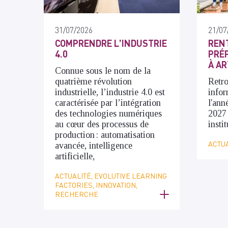
31/07/2026
21/07
COMPRENDRE L'INDUSTRIE
RENT
4.0
PRÉP
À AR
Connue sous le nom de la
quatrième révolution
Retro
industrielle, l’industrie 4.0 est
infor
caractérisée par l’intégration
l'ann
des technologies numériques
2027
au cœur des processus de
insti
production : automatisation
ACTUA
avancée, intelligence
artificielle,
ACTUALITÉ, EVOLUTIVE LEARNING
FACTORIES, INNOVATION,
RECHERCHE