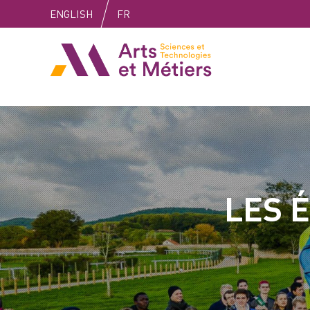
Skip
Skip
Skip
ENGLISH
FR
to
to
to
content
main
search
Arts et métiers
menu
LES 