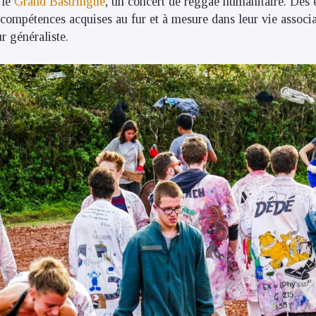
 le
Grand Bastringue
, un concert de reggae humanitaire. Des 
 compétences acquises au fur et à mesure dans leur vie associa
r généraliste.