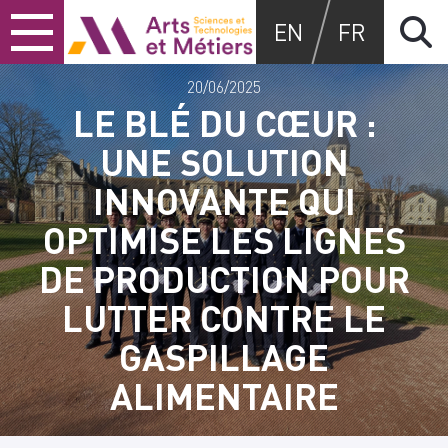
Skip
Skip
Skip
Arts et métiers
EN
FR
to
to
to
content
main
search
menu
20/06/2025
LE BLÉ DU CŒUR :
UNE SOLUTION
INNOVANTE QUI
OPTIMISE LES LIGNES
DE PRODUCTION POUR
LUTTER CONTRE LE
GASPILLAGE
ALIMENTAIRE