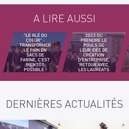
A LIRE AUSSI
LES ENTREP’
BOURGOGNE
"LE BLÉ DU
2023 OU
COEUR" :
PRENDRE LE
TRANSFORMER
POULS DE
LE PAIN EN
LEUR IDÉE DE
SACS DE
CRÉATION
FARINE, C'EST
D'ENTREPRISE,
BIENTÔT
RETOUR AVEC
POSSIBLE !
LES LAURÉATS
ARTS ET
MÉTIERS
DERNIÈRES ACTUALITÉS