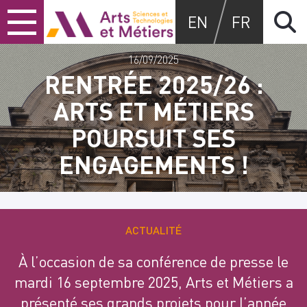
Skip
Skip
Skip
Arts et métiers
EN
FR
to
to
to
content
main
search
menu
16/09/2025
RENTRÉE 2025/26 :
ARTS ET MÉTIERS
POURSUIT SES
ENGAGEMENTS !
ACTUALITÉ
À l’occasion de sa conférence de presse le
mardi 16 septembre 2025, Arts et Métiers a
présenté ses grands projets pour l’année