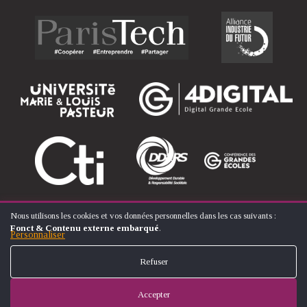
Nous utilisons les cookies et vos données personnelles dans les cas suivants :
UTILISATION
Fonct & Contenu externe embarqué
.
DES
Personnaliser
© ÉCOLE NATIONALE SUPÉRIEURE D'ARTS ET MÉTIERS
DONNÉES
FOOTER
PERSONNELLES
CONTACT
MENTIONS LÉGALES
PLAN DU SITE
Refuser
ET
MENU
DES
COOKIES
Accepter