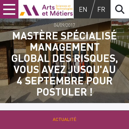
Skip
Skip
Skip
Arts et métiers
EN
FR
to
to
to
content
main
search
menu
04/09/2017
MASTÈRE SPÉCIALISÉ
MANAGEMENT
GLOBAL DES RISQUES,
VOUS AVEZ JUSQU'AU
4 SEPTEMBRE POUR
POSTULER !
ACTUALITÉ