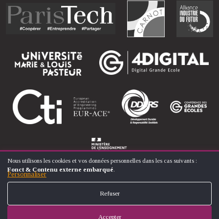
Nous utilisons les cookies et vos données personnelles dans les cas suivants :
UTILISATION
Fonct & Contenu externe embarqué
.
DES
Personnaliser
DONNÉES
PERSONNELLES
Refuser
ET
© ÉCOLE NATIONALE SUPÉRIEURE D'ARTS ET MÉTIERS
DES
COOKIES
Accepter