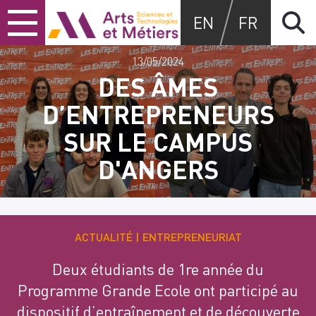
Skip
Skip
Skip
Arts et métiers
EN
FR
to
to
to
content
main
search
menu
13/05/2024
DES ÂMES
D’ENTREPRENEURS
SUR LE CAMPUS
D'ANGERS
ACTUALITÉ
ENTREPRENEURIAT
Deux étudiants de 1re année du
Programme Grande Ecole ont participé au
dispositif d’entraînement et de découverte