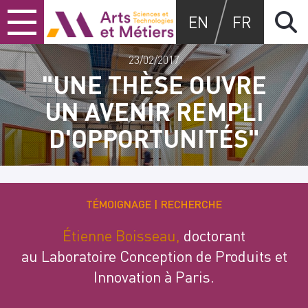
Skip
Skip
Skip
Arts et métiers
EN
FR
to
to
to
content
main
search
menu
23/02/2017
"UNE THÈSE OUVRE
UN AVENIR REMPLI
D'OPPORTUNITÉS"
TÉMOIGNAGE
RECHERCHE
Étienne Boisseau,
doctorant
au Laboratoire Conception de Produits et
Innovation à Paris.