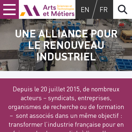
Skip
Skip
Skip
Arts et métiers
EN
FR
to
to
to
content
main
search
menu
UNE ALLIANCE POUR
LE RENOUVEAU
INDUSTRIEL
Depuis le 20 juillet 2015, de nombreux
acteurs – syndicats, entreprises,
organismes de recherche ou de formation
– sont associés dans un même objectif :
transformer l’industrie française pour en