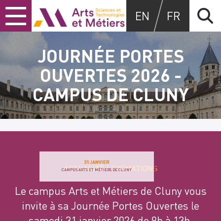
Skip
Skip
Skip
Arts et métiers
EN
FR
to
to
to
content
main
search
menu
JOURNÉE PORTES
OUVERTES 2026 -
CAMPUS DE CLUNY
31 JANVIER
ACTUALITÉ
FORMATIONS
CAMPUS ARTS ET MÉTIERS DE CLUNY
Le campus Arts et Métiers de Cluny vous
invite à sa Journée Portes Ouvertes le
samedi 31 janvier 2026 de 9h à 13h.