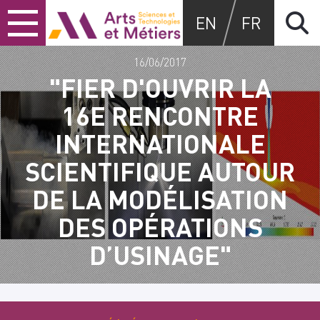
Skip
Skip
Skip
Arts et métiers
EN
FR
to
to
to
content
main
search
menu
16/06/2017
"FIER D'OUVRIR LA
16E RENCONTRE
INTERNATIONALE
SCIENTIFIQUE AUTOUR
DE LA MODÉLISATION
DES OPÉRATIONS
D’USINAGE"