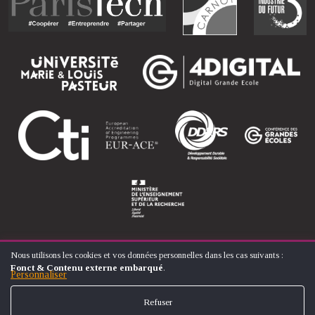
Nous utilisons les cookies et vos données personnelles dans les cas suivants :
UTILISATION
Fonct & Contenu externe embarqué
.
DES
Personnaliser
© ÉCOLE NATIONALE SUPÉRIEURE D'ARTS ET MÉTIERS
DONNÉES
FOOTER
PERSONNELLES
CONTACT
MENTIONS LÉGALES
PLAN DU SITE
Refuser
ET
MENU