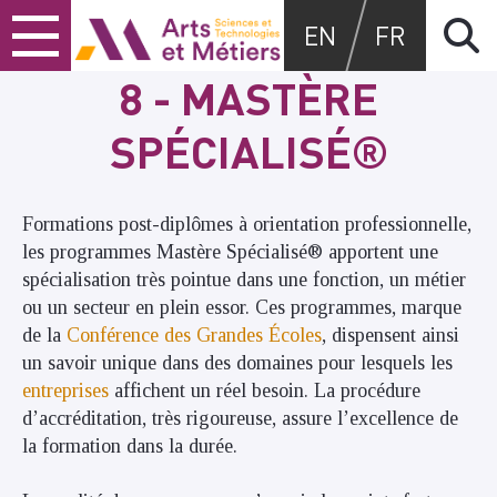
Skip
Skip
Skip
Arts et métiers
EN
FR
to
to
to
content
main
search
8 - MASTÈRE
menu
SPÉCIALISÉ®
Formations post-diplômes à orientation professionnelle,
les programmes Mastère Spécialisé® apportent une
spécialisation très pointue dans une fonction, un métier
ou un secteur en plein essor. Ces programmes, marque
de la
Conférence des Grandes Écoles
, dispensent ainsi
un savoir unique dans des domaines pour lesquels les
entreprises
affichent un réel besoin. La procédure
d’accréditation, très rigoureuse, assure l’excellence de
la formation dans la durée.