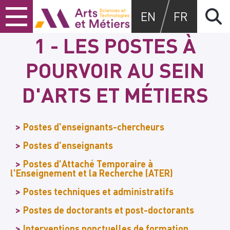
Skip
Skip
Skip
Arts et métiers
EN
FR
to
to
to
content
main
search
1 - LES POSTES À
menu
POURVOIR AU SEIN
D'ARTS ET MÉTIERS
Postes d'enseignants-chercheurs
Postes d'enseignants
Postes d'Attaché Temporaire à
l'Enseignement et la Recherche (ATER)
Postes techniques et administratifs
Postes de doctorants et post-doctorants
Interventions ponctuelles de formation