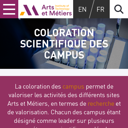
Skip
Skip
Skip
Arts et Métiers School
EN
FR
to
to
to
content
main
search
menu
COLORATION
SCIENTIFIQUE DES
CAMPUS
La coloration des
campus
permet de
valoriser les activités des différents sites
Arts et Métiers, en termes de
recherche
et
de valorisation. Chacun des campus étant
désigné comme leader sur plusieurs