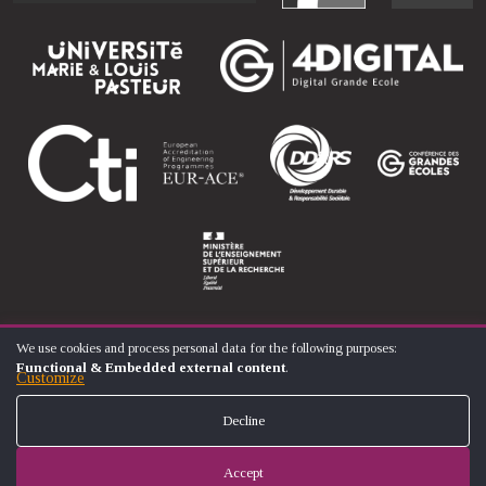
We use cookies and process personal data for the following purposes:
USE
Functional & Embedded external content
.
OF
Customize
© ÉCOLE NATIONALE SUPÉRIEURE D'ARTS ET MÉTIERS
PERSONAL
FOOTER
DATA
CONTACT
LEGAL NOTICES
SITE MAP
Decline
AND
MENU
COOKIES
Accept