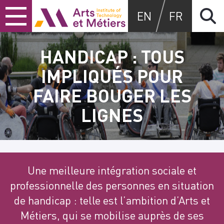
Skip
Skip
Skip
Arts et Métiers School
EN
FR
to
to
to
content
main
search
menu
HANDICAP : TOUS
IMPLIQUÉS POUR
FAIRE BOUGER LES
LIGNES
Une meilleure intégration sociale et
professionnelle des personnes en situation
de handicap : telle est l’ambition d’Arts et
Métiers, qui se mobilise auprès de ses