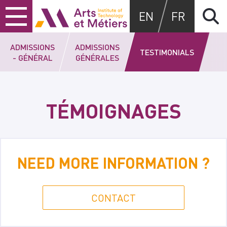
Skip
Skip
Skip
Arts et Métiers School
EN
FR
to
to
to
content
main
search
menu
ADMISSIONS
ADMISSIONS
TESTIMONIALS
- GÉNÉRAL
GÉNÉRALES
TÉMOIGNAGES
NEED MORE INFORMATION ?
CONTACT