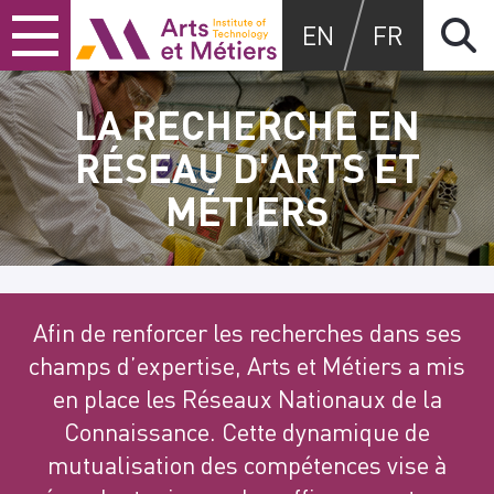
Skip
Skip
Skip
Arts et Métiers School
EN
FR
to
to
to
content
main
search
menu
LA RECHERCHE EN
RÉSEAU D'ARTS ET
MÉTIERS
Afin de renforcer les recherches dans ses
champs d’expertise, Arts et Métiers a mis
en place les Réseaux Nationaux de la
Connaissance. Cette dynamique de
mutualisation des compétences vise à