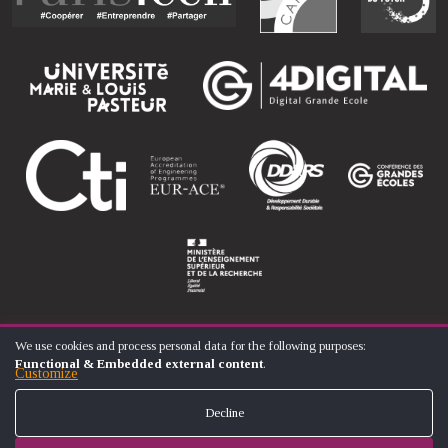
We use cookies and process personal data for the following purposes:
USE
Functional & Embedded external content
.
OF
Customize
© ÉCOLE NATIONALE SUPÉRIEURE D'ARTS ET MÉTIERS
PERSONAL
FOOTER
DATA
CONTACT
LEGAL NOTICES
SITE MAP
Decline
AND
MENU
COOKIES